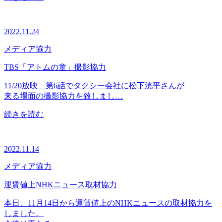
2022.11.24
メディア協力
TBS「アトムの童」撮影協力
11/20放映 第6話でタクシー会社に松下洸平さんが
来る場面の撮影協力を致しまし…
続きを読む
2022.11.14
メディア協力
運賃値上NHKニュース取材協力
本日、11月14日から運賃値上のNHKニュースの取材協力を
しました。